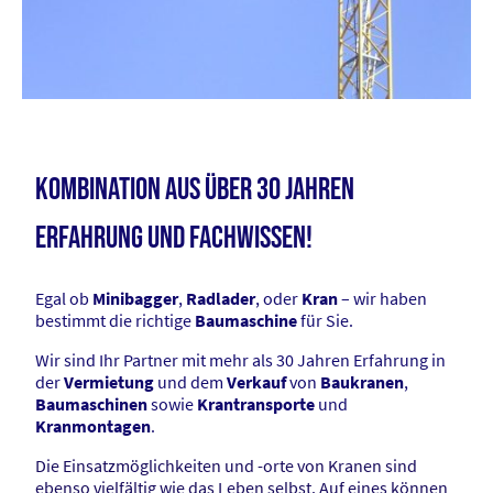
Kombination aus über 30 Jahren
Erfahrung und Fachwissen!
Egal ob
Minibagger
,
Radlader
, oder
Kran
– wir haben
bestimmt die richtige
Baumaschine
für Sie.
Wir sind Ihr Partner mit mehr als 30 Jahren Erfahrung in
der
Vermietung
und dem
Verkauf
von
Baukranen
,
Baumaschinen
sowie
Krantransporte
und
Kranmontagen
.
Die Einsatzmöglichkeiten und -orte von Kranen sind
ebenso vielfältig wie das Leben selbst. Auf eines können